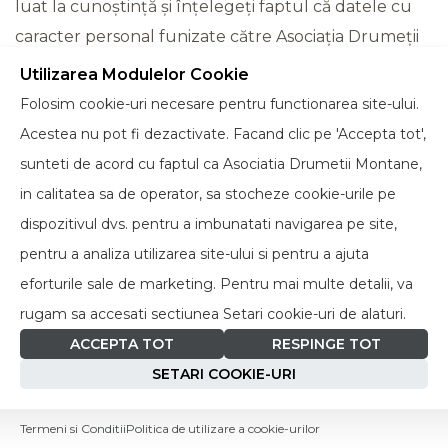
luat la cunoștință și înțelegeți faptul că datele cu
caracter personal funizate către Asociația Drumeții
Montane sunt necesare pentru a participa la
Utilizarea Modulelor Cookie
proiecte/ primi informatii legate de proiecte și/sau
Folosim cookie-uri necesare pentru functionarea site-ului.
derularea activităților contractuale sau de
Acestea nu pot fi dezactivate. Facand clic pe 'Accepta tot',
marketing.
sunteti de acord cu faptul ca Asociatia Drumetii Montane,
in calitatea sa de operator, sa stocheze cookie-urile pe
Limitarea Răspunderii
dispozitivul dvs. pentru a imbunatati navigarea pe site,
pentru a analiza utilizarea site-ului si pentru a ajuta
În niciun caz Asociația Drumeții Montane nu va
eforturile sale de marketing. Pentru mai multe detalii, va
răspunde nici unei părți pentru nicio daună directă,
rugam sa accesati sectiunea Setari cookie-uri de alaturi.
indirectă, accidentală, specială, exemplară sau de
ACCEPTA TOT
RESPINGE TOT
consecință de orice tip, legată de sau care decurge
SETARI COOKIE-URI
din acest website sau din orice utilizare a acestui
portal ori de pe orice site sau resursă de informare la
Termeni si Conditii
Politica de utilizare a cookie-urilor