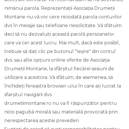
nimănui parola. Reprezentații Asociația Drumeții
Montane nu vă vor cere niciodată parola conturilor
dvs în mesaje sau telefoane nesolicitate. Vă sfătuim
deci să nu dezvaluiți această parolă persoanelor
care va cer acest lucru. Mai mult, dacă este posibil,
trebuie să dați clic pe butonul "Ieșire" din contul
dvs. sau alte opțiuni online oferite de Asociația
Drumeții Montane, la sfârșitul fiecărei sesiuni de
utilizare a acestora. Vă sfătuim, de asemenea, să
închideți fereastra browser-ului în care ați lucrat la
sfarșitul navigării dvs.
drumetiimontane.ro nu va fi răspunzător pentru
nicio pagubă morală sau materială provocată prin
nerespectarea acestei prevederi.