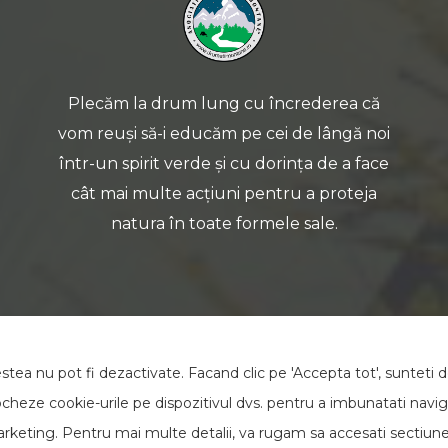
Plecăm la drum lung cu încrederea că
vom reuși să-i educăm pe cei de lângă noi
într-un spirit verde și cu dorința de a face
cât mai multe acțiuni pentru a proteja
natura în toate formele sale.
tea nu pot fi dezactivate. Facand clic pe 'Accepta tot', sunteti 
ocheze cookie-urile pe dispozitivul dvs. pentru a imbunatati navig
e marketing. Pentru mai multe detalii, va rugam sa accesati sectiun