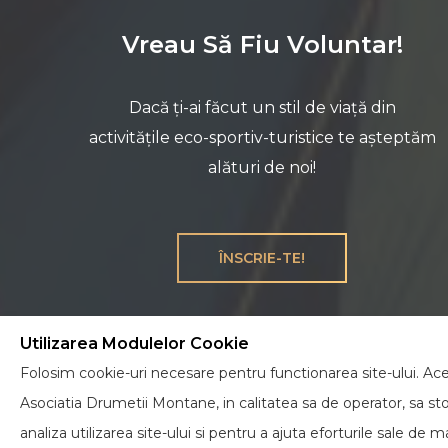
Vreau Să Fiu Voluntar!
Dacă ți-ai făcut un stil de viață din
activitățile eco-sportiv-turistice te așteptăm
alături de noi!
ÎNSCRIE-TE!
Utilizarea Modulelor Cookie
Folosim cookie-uri necesare pentru functionarea site-ului. Aces
Asociatia Drumetii Montane, in calitatea sa de operator, sa st
analiza utilizarea site-ului si pentru a ajuta eforturile sale d