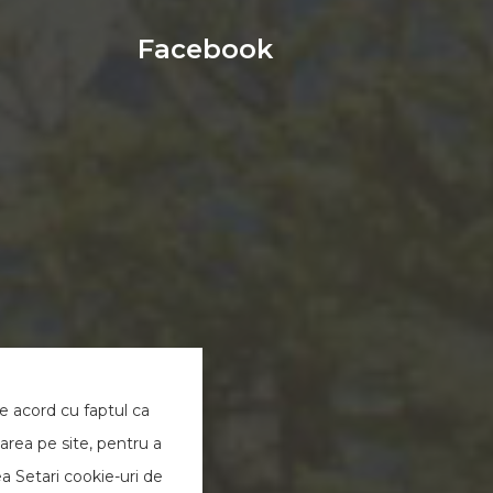
Facebook
de acord cu faptul ca
area pe site, pentru a
ea Setari cookie-uri de