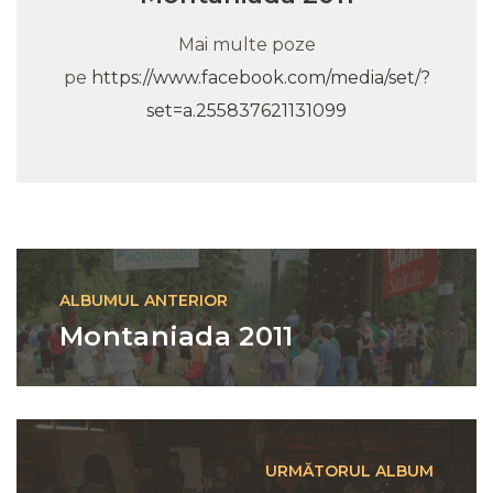
Mai multe poze
pe
https://www.facebook.com/media/set/?
set=a.255837621131099
Navigare
anterior
ALBUMUL ANTERIOR
Montaniada 2011
următor
URMĂTORUL ALBUM