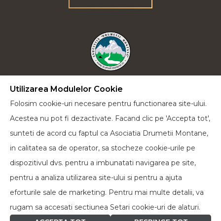
Utilizarea Modulelor Cookie
Plecăm la drum lung cu încrederea că vom reuși
Folosim cookie-uri necesare pentru functionarea site-ului.
să-i educăm pe cei de lângă noi într-un spirit verde
Acestea nu pot fi dezactivate. Facand clic pe 'Accepta tot',
și cu dorința de a face cât mai multe acțiuni pentru
sunteti de acord cu faptul ca Asociatia Drumetii Montane,
a proteja natura în toate formele sale.
in calitatea sa de operator, sa stocheze cookie-urile pe
dispozitivul dvs. pentru a imbunatati navigarea pe site,
Facebook
pentru a analiza utilizarea site-ului si pentru a ajuta
eforturile sale de marketing. Pentru mai multe detalii, va
rugam sa accesati sectiunea Setari cookie-uri de alaturi.