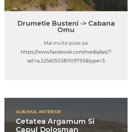
Drumetie Busteni -> Cabana
Omu
Mai multe poze pe
https://www.facebook.com/media/set/?
set=a.3256050381109793&type=3
Navigare
anterior
ALBUMUL ANTERIOR
Cetatea Argamum Si
Capul Dolosman