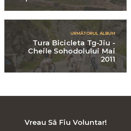
următor
URMĂTORUL ALBUM
Tura Bicicleta Tg-Jiu -
Cheile Sohodolului Mai
2011
Vreau Să Fiu Voluntar!