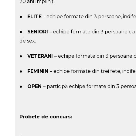
20 ani împliniţi
●
ELITE
– echipe formate din 3 persoane, indif
●
SENIORI
– echipe formate din 3 persoane cu v
de sex.
●
VETERANI
– echipe formate din 3 persoane cu
●
FEMININ
– echipe formate din trei fete, indif
●
OPEN
– participă echipe formate din 3 persoan
Probele de concurs: