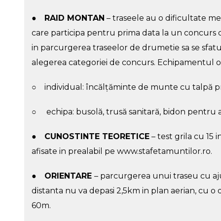
●
RAID MONTAN
– traseele au o dificultate m
care participa pentru prima data la un concurs 
in parcurgerea traseelor de drumetie sa se sfatu
alegerea categoriei de concurs. Echipamentul o
○ individual: încălțăminte de munte cu talpă prof
○ echipa: busolă, trusă sanitară, bidon pentru a
●
CUNOSTINTE TEORETICE
– test grila cu 15 i
afisate in prealabil pe
www.stafetamuntilor.ro
.
●
ORIENTARE
– parcurgerea unui traseu cu ajut
distanta nu va depasi 2,5km in plan aerian, cu o
60m.