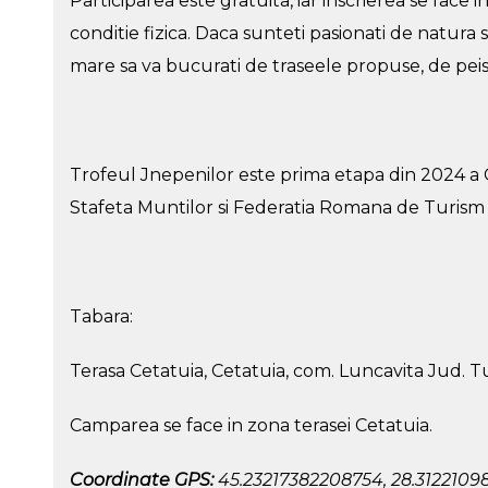
Participarea este gratuita, iar inscrierea se face
conditie fizica. Daca sunteti pasionati de natur
mare sa va bucurati de traseele propuse, de peis
Trofeul Jnepenilor este prima etapa din 2024 a
Stafeta Muntilor si Federatia Romana de Turism 
Tabara:
Terasa Cetatuia, Cetatuia, com. Luncavita Jud. T
Camparea se face in zona terasei Cetatuia.
Coordinate GPS:
45.23217382208754, 28.3122109