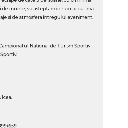
 in echipe de cate 3 persoane, cu o minima
a si de munte, va asteptam in numar cat mai
aje si de atmosfera intregului eveniment.
 Campionatul National de Turism Sportiv
Sportiv.
ulcea.
8991659