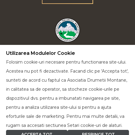
Utilizarea Modulelor Cookie
Plecăm la drum lung cu încrederea că vom reuși
Folosim cookie-uri necesare pentru functionarea site-ului.
să-i educăm pe cei de lângă noi într-un spirit verde
Acestea nu pot fi dezactivate. Facand clic pe 'Accepta tot',
și cu dorința de a face cât mai multe acțiuni pentru
sunteti de acord cu faptul ca Asociatia Drumetii Montane,
a proteja natura în toate formele sale.
in calitatea sa de operator, sa stocheze cookie-urile pe
dispozitivul dvs. pentru a imbunatati navigarea pe site,
Facebook
pentru a analiza utilizarea site-ului si pentru a ajuta
eforturile sale de marketing. Pentru mai multe detalii, va
rugam sa accesati sectiunea Setari cookie-uri de alaturi.
ACCEPTA TOT
RESPINGE TOT