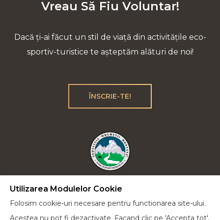
Vreau Să Fiu Voluntar!
Dacă ți-ai făcut un stil de viață din activitățile eco-
sportiv-turistice te așteptăm alături de noi!
ÎNSCRIE-TE!
Utilizarea Modulelor Cookie
Plecăm la drum lung cu încrederea că vom reuși
Folosim cookie-uri necesare pentru functionarea site-ului.
să-i educăm pe cei de lângă noi într-un spirit verde
Acestea nu pot fi dezactivate. Facand clic pe 'Accepta tot',