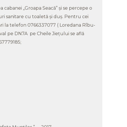
a cabanei ,,Groapa Seacă” și se percepe o
uri sanitare cu toaletă și duș. Pentru cei
ări la telefon 0766337077 ( Loredana Rîbu-
val pe DN7A pe Cheile Jiețului se află
767779185;