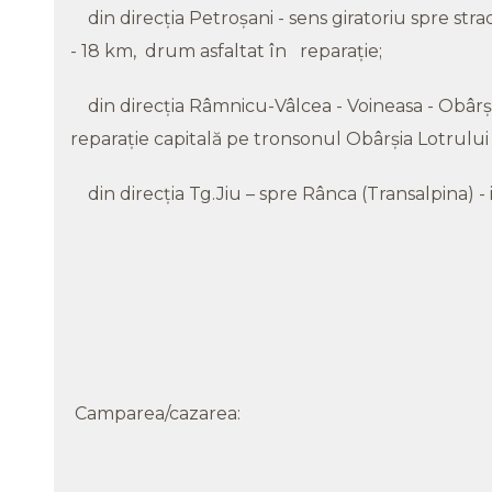
din direcția Petroșani - sens giratoriu spre st
- 18 km, drum asfaltat în reparație;
din direcția Râmnicu-Vâlcea - Voineasa - Obârș
reparație capitală pe tronsonul Obârșia Lotrulu
din direcția Tg.Jiu – spre Rânca (Transalpina) -
Camparea/cazarea: