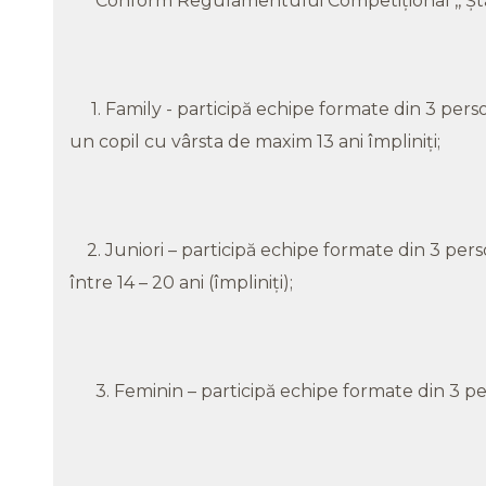
Conform Regulamentului Competițional ,, Ștaf
1. Family - participă echipe formate din 3 pers
un copil cu vârsta de maxim 13 ani împliniți;
2. Juniori – participă echipe formate din 3 pers
între 14 – 20 ani (împliniți);
3. Feminin – participă echipe formate din 3 per