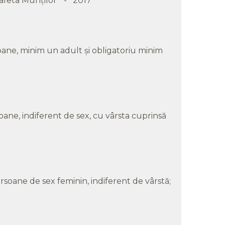
eta Munților ” - 2017
oane, minim un adult și obligatoriu minim
oane, indiferent de sex, cu vârsta cuprinsă
soane de sex feminin, indiferent de vârstă;