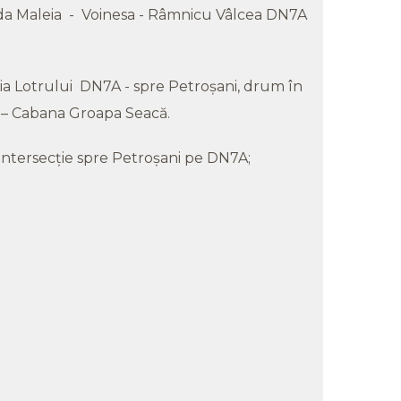
rada Maleia - Voinesa - Râmnicu Vâlcea DN7A
ia Lotrului DN7A - spre Petroșani, drum în
i – Cabana Groapa Seacă.
 intersecție spre Petroșani pe DN7A;