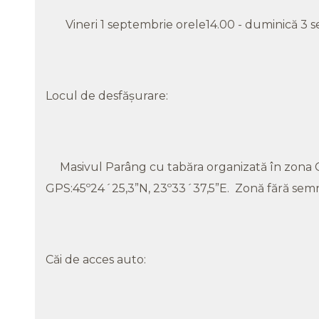
Vineri 1 septembrie orele14.00 - duminică 3 se
Locul de desfășurare:
Masivul Parâng cu tabăra organizată în zona
GPS:45º24´25,3”N, 23º33´37,5”E. Zonă fără semn
Căi de acces auto: