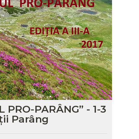
L PRO-PARÂNG” - 1-3
ii Parâng