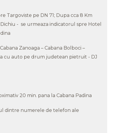
 spre Targoviste pe DN 71; Dupa cca 8 Km
Dichiu - se urmeaza indicatorul spre Hotel
Padina
 – Cabana Zanoaga – Cabana Bolboci –
ra cu auto pe drum judetean pietruit - DJ
proximativ 20 min. pana la Cabana Padina
ul dintre numerele de telefon ale