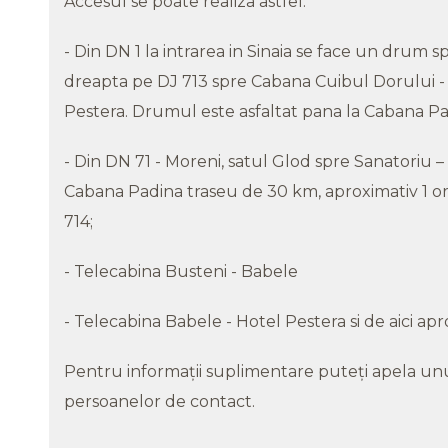
Accesul se poate realiza astfel:
- Din DN 1 la intrarea in Sinaia se face un drum
dreapta pe DJ 713 spre Cabana Cuibul Dorului - 
Pestera. Drumul este asfaltat pana la Cabana 
- Din DN 71 - Moreni, satul Glod spre Sanatoriu
Cabana Padina traseu de 30 km, aproximativ 1 o
714;
- Telecabina Busteni - Babele
- Telecabina Babele - Hotel Pestera si de aici a
Pentru informaţii suplimentare puteţi apela un
persoanelor de contact.