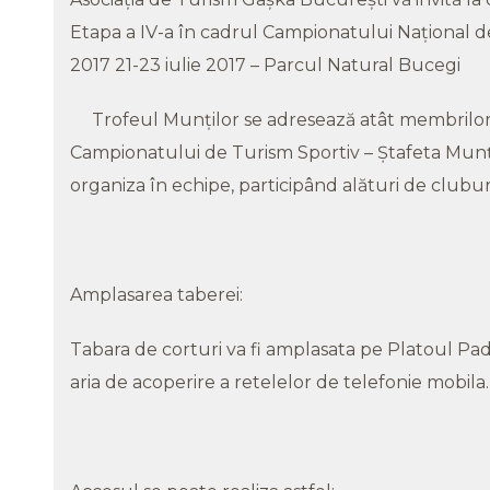
Etapa a IV-a în cadrul Campionatului Naţional de
2017 21-23 iulie 2017 – Parcul Natural Bucegi
Trofeul Munţilor se adresează atât membrilor c
Campionatului de Turism Sportiv – Ştafeta Munţi
organiza în echipe, participând alături de cluburi,
Amplasarea taberei:
Tabara de corturi va fi amplasata pe Platoul Padi
aria de acoperire a retelelor de telefonie mobila.