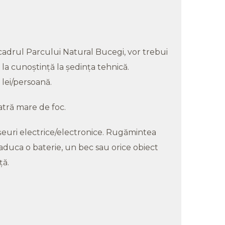
 cadrul Parcului Natural Bucegi, vor trebui
 la cunoştinţă la şedinţa tehnică.
 lei/persoană.
vatră mare de foc.
şeuri electrice/electronice. Rugămintea
ă aduca o baterie, un bec sau orice obiect
nţă.