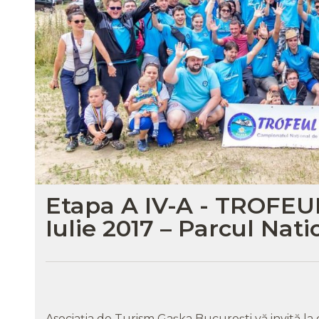
Etapa A IV-A - TROFEU
Iulie 2017 – Parcul Nat
Asociaţia de Turism Gaşka Bucureşti vă invită la 