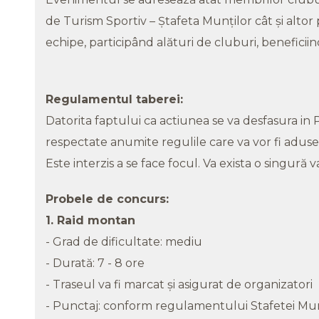
de Turism Sportiv – Ştafeta Munţilor cât şi alto
echipe, participând alături de cluburi, beneficiind
Regulamentul taberei:
Datorita faptului ca actiunea se va desfasura in P
respectate anumite regulile care va vor fi aduse 
Este interzis a se face focul. Va exista o singură 
Probele de concurs:
1. Raid montan
- Grad de dificultate: mediu
- Durată: 7 - 8 ore
- Traseul va fi marcat şi asigurat de organizatori
- Punctaj: conform regulamentului Stafetei Mun