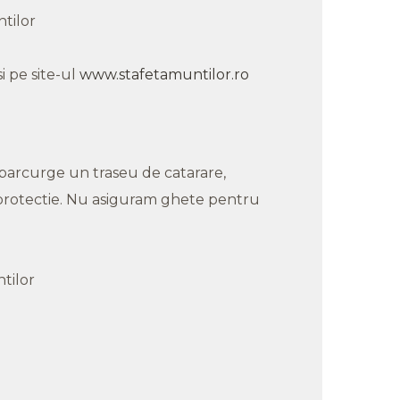
tilor
i pe site-ul
www.stafetamuntilor.ro
parcurge un traseu de catarare,
de protectie. Nu asiguram ghete pentru
tilor