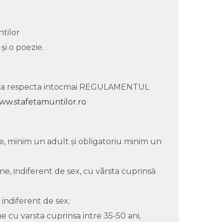
tilor
și o poezie.
se va respecta intocmai REGULAMENTUL
ww.stafetamuntilor.ro
e, minim un adult şi obligatoriu minim un
e, indiferent de sex, cu vârsta cuprinsă
indiferent de sex;
 cu varsta cuprinsa intre 35-50 ani,