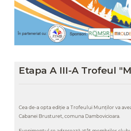
Etapa A III-A Trofeul "
Cea de-a opta ediție a Trofeului Munților va avea 
Cabanei Brusturet, comuna Dambovicioara.
Evenimentul se adresează atât membrilor clubur