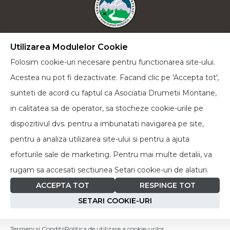
Utilizarea Modulelor Cookie
Plecăm la drum lung cu încrederea că vom reuși
Folosim cookie-uri necesare pentru functionarea site-ului.
să-i educăm pe cei de lângă noi într-un spirit verde
Acestea nu pot fi dezactivate. Facand clic pe 'Accepta tot',
și cu dorința de a face cât mai multe acțiuni pentru
sunteti de acord cu faptul ca Asociatia Drumetii Montane,
a proteja natura în toate formele sale.
in calitatea sa de operator, sa stocheze cookie-urile pe
dispozitivul dvs. pentru a imbunatati navigarea pe site,
Facebook
pentru a analiza utilizarea site-ului si pentru a ajuta
eforturile sale de marketing. Pentru mai multe detalii, va
rugam sa accesati sectiunea Setari cookie-uri de alaturi.
ACCEPTA TOT
RESPINGE TOT
© Copyright
2010 - 2026
Asociația Drumeții Montane -
SETARI COOKIE-URI
Toate drepturile rezervate |
Termeni și Condiții
|
Politica de
Cookies
Termeni si Conditii
Politica de utilizare a cookie-urilor