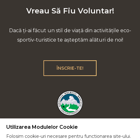
Vreau Să Fiu Voluntar!
Dacă ți-ai făcut un stil de viață din activitățile eco-
sportiv-turistice te așteptăm alături de noi!
ÎNSCRIE-TE!
Utilizarea Modulelor Cookie
Plecăm la drum lung cu încrederea că vom reuși
Folosim cookie-uri necesare pentru functionarea site-ului.
să-i educăm pe cei de lângă noi într-un spirit verde