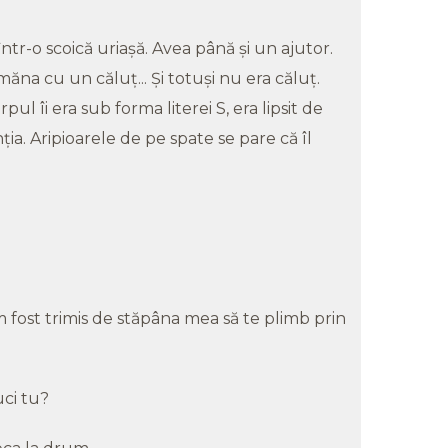
tr-o scoică uriaşă. Avea până şi un ajutor.
măna cu un căluţ... Şi totuşi nu era căluţ.
ul îi era sub forma literei S, era lipsit de
nţia. Aripioarele de pe spate se pare că îl
 fost trimis de stăpâna mea să te plimb prin
uci tu?