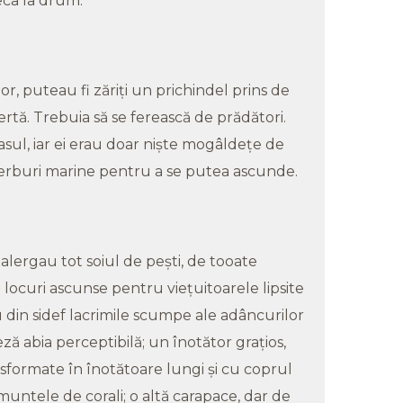
eca la drum.
lor, puteau fi zăriţi un prichindel prins de
rtă. Trebuia să se ferească de prădători.
asul, iar ei erau doar nişte mogâldeţe de
ierburi marine pentru a se putea ascunde.
 alergau tot soiul de peşti, de tooate
 locuri ascunse pentru vieţuitoarele lipsite
u din sidef lacrimile scumpe ale adâncurilor
eză abia perceptibilă; un înotător graţios,
sformate în înotătoare lungi şi cu coprul
muntele de corali; o altă carapace, dar de