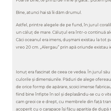
Foarte bine, te prinzi de mine şi gata... putem pl
Bine, atunci hai să îii dăm drumul.
Astfel, printre alegele de pe fund, în jurul corali
un căluţ de mare. Căluţul era într-o continuă ale
Căci oceanul era imens, duşmani existau la tot p
vreo 20 cm. „Alergau” prin apă oriunde existau 
Ionuţ era fascinat de ceea ce vedea. În jurul său
culorile şi dimensiunile. Păduri de alege ofereau
de orice formp de apărare, scoici imense fabrica
fiind bine înfipte în sol şi deplasându-se cu o vit
cam greoi ce e drept, cu membrele din faţă tran
acoperit cu o carapace îşi făcu apariţia de după 