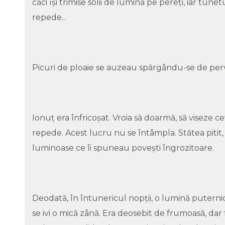
căci îşi trimise solii de lumină pe pereţi, iar tunet
repede...
Picuri de ploaie se auzeau spărgându-se de pe
Ionuţ era înfricoşat. Vroia să doarmă, să viseze c
repede. Acest lucru nu se întâmpla. Stătea pitit, 
luminoase ce îi spuneau poveşti îngrozitoare.
Deodată, în întunericul nopţii, o lumină puternică 
se ivi o mică zână. Era deosebit de frumoasă, dar 