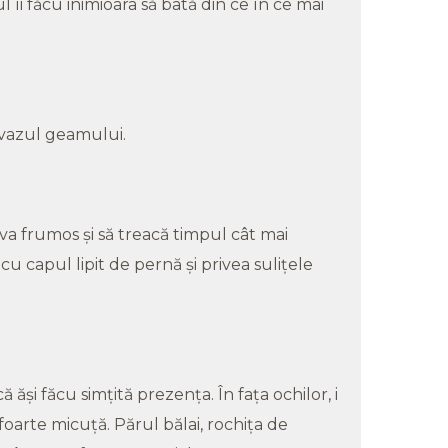
ul îi făcu inimioara să bată din ce în ce mai
rvazul geamului.
eva frumos şi să treacă timpul cât mai
cu capul lipit de pernă şi privea suliţele
ăşi făcu simţită prezenţa. În faţa ochilor, i
foarte micuţă. Părul bălai, rochiţa de