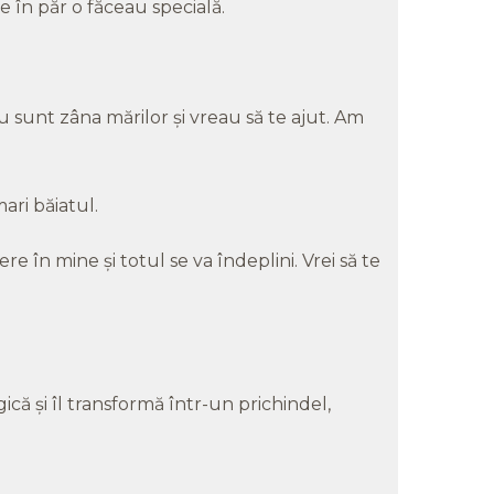
e în păr o făceau specială.
Eu sunt zâna mărilor şi vreau să te ajut. Am
ari băiatul.
re în mine şi totul se va îndeplini. Vrei să te
că şi îl transformă într-un prichindel,