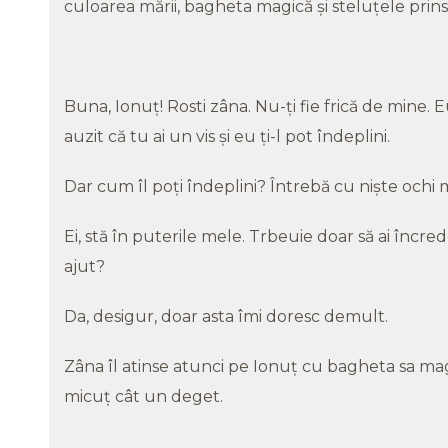
culoarea mării, bagheta magică şi steluţele prins
Buna, Ionuţ! Rosti zâna. Nu-ţi fie frică de mine. 
auzit că tu ai un vis şi eu ţi-l pot îndeplini.
Dar cum îl poţi îndeplini? Întrebă cu nişte ochi m
Ei, stă în puterile mele. Trbeuie doar să ai încrede
ajut?
Da, desigur, doar asta îmi doresc demult.
Zâna îl atinse atunci pe Ionuţ cu bagheta sa magi
micuţ cât un deget.