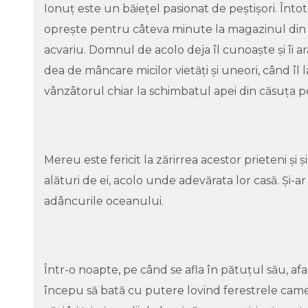
Ionuţ este un băieţel pasionat de peştişori. În
opreşte pentru câteva minute la magazinul din co
acvariu. Domnul de acolo deja îl cunoaşte şi îi arat
dea de mâncare micilor vietăţi şi uneori, când îl la
vânzâtorul chiar la schimbatul apei din căsuţa pe
Mereu este fericit la zărirrea acestor prieteni şi 
alături de ei, acolo unde adevărata lor casă. Şi-ar
adâncurile oceanului.
Într-o noapte, pe când se afla în pătuţul său, af
începu să bată cu putere lovind ferestrele camerei