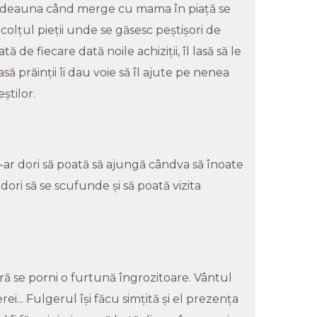
totdeauna când merge cu mama în piaţă se
lţul pieţii unde se găsesc peştişori de
ă de fiecare dată noile achiziţii, îl lasă să le
să prăinţii îi dau voie să îl ajute pe nenea
ştilor.
şi-ar dori să poată să ajungă cândva să înoate
 dori să se scufunde şi să poată vizita
ară se porni o furtună îngrozitoare. Vântul
... Fulgerul îşi făcu simţită şi el prezenţa