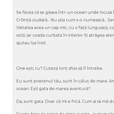
Se făcea că se găsea într-un ocean unde locuia în
O fiinţă ciudată... Nu ştia cum s-o numească... Se
Vietatea avea un cap mic, cu o faţă lunguiaţă, corp
solzi, iar coada curbată în interior îţi atrăgea ate
ajutau lşa înot.
Cine eşti, tu? Cuteză Ionţ sfios să îl întrebe.
Eu sunt prietenul tău, sunt în căluţ de mare. Am
ocean. Eşti gata de marea aventură?
Da, sunt gata. Doar că mi-e frică. Cum ai să mă d