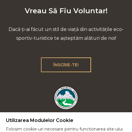
Vreau Să Fiu Voluntar!
Dacă ți-ai făcut un stil de viață din activitățile eco-
sportiv-turistice te așteptăm alături de noi!
ÎNSCRIE-TE!
Utilizarea Modulelor Cookie
Plecăm la drum lung cu încrederea că vom reuși
Folosim cookie-uri necesare pentru functionarea site-ului.
să-i educăm pe cei de lângă noi într-un spirit verde