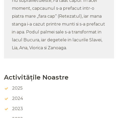
nu supravietuieste, i-a taiat capul. In acel
moment, capcaunul s-a prefacut intr-o
piatra mare „fara cap“ (Retezatul), iar mana
stanga i-a cazut printre munti si s-a prefacut
in apa. Podul palmei sale s-a transformat in
lacul Bucura, iar degetele in lacurile Slavei,
Lia, Ana, Viorica si Zanoaga.
Activitățile Noastre
2025
2024
2023