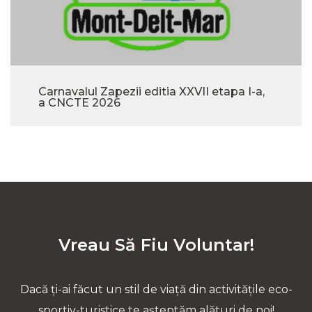
Carnavalul Zapezii editia XXVII etapa I-a,
a CNCTE 2026
Vreau Să Fiu Voluntar!
Dacă ți-ai făcut un stil de viață din activitățile eco-
sportiv-turistice te așteptăm alături de noi!