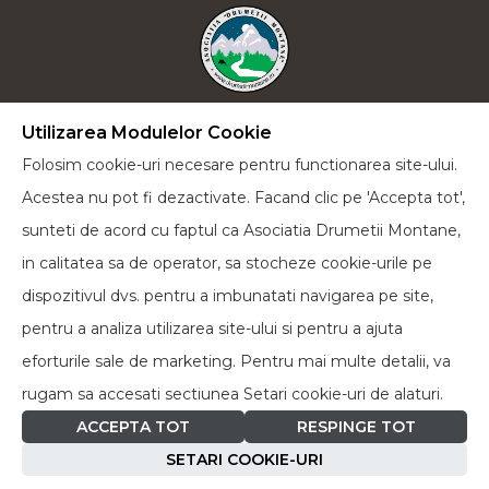
Utilizarea Modulelor Cookie
Plecăm la drum lung cu încrederea că vom reuși
Folosim cookie-uri necesare pentru functionarea site-ului.
să-i educăm pe cei de lângă noi într-un spirit verde
Acestea nu pot fi dezactivate. Facand clic pe 'Accepta tot',
și cu dorința de a face cât mai multe acțiuni pentru
sunteti de acord cu faptul ca Asociatia Drumetii Montane,
a proteja natura în toate formele sale.
in calitatea sa de operator, sa stocheze cookie-urile pe
dispozitivul dvs. pentru a imbunatati navigarea pe site,
Facebook
pentru a analiza utilizarea site-ului si pentru a ajuta
eforturile sale de marketing. Pentru mai multe detalii, va
rugam sa accesati sectiunea Setari cookie-uri de alaturi.
ACCEPTA TOT
RESPINGE TOT
© Copyright
2010 - 2026
Asociația Drumeții Montane -
SETARI COOKIE-URI
Toate drepturile rezervate |
Termeni și Condiții
|
Politica de