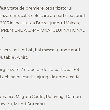
festivitate de premiere, organizatorul
izatoare, cat si cele care au participat anul
013 in localitatea Brezoi, judetul Valcea,
 DE PREMIERE A CAMPIONATULUI NATIONAL
e.
e activitati: fotbal , bal mascat ( unde anul
, table , whist.
 organizate 7 etape unde au participat 68
 echipelor inscrise ajunge la aproximativ
 Romania : Magura Codlei, Polovragi, Dambu
rofeul Muntilor in perioada 25 -
7 Iulie 2025 - Plaiul Foii
stavaru, Muntii Sureanu.
Carnavalu
etapa I-