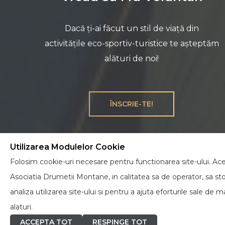
Dacă ți-ai făcut un stil de viață din
activitățile eco-sportiv-turistice te așteptăm
alături de noi!
ÎNSCRIE-TE!
Utilizarea Modulelor Cookie
Folosim cookie-uri necesare pentru functionarea site-ului. Aces
Asociatia Drumetii Montane, in calitatea sa de operator, sa st
analiza utilizarea site-ului si pentru a ajuta eforturile sale d
alaturi.
ACCEPTA TOT
RESPINGE TOT