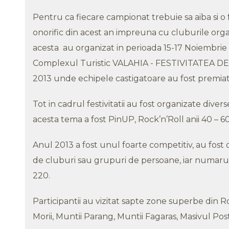
Pentru ca fiecare campionat trebuie sa aiba si o 
onorific din acest an impreuna cu cluburile organ
acesta au organizat in perioada 15-17 Noiembrie 2
Complexul Turistic VALAHIA - FESTIVITATEA
2013 unde echipele castigatoare au fost premiat
Tot in cadrul festivitatii au fost organizate divers
acesta tema a fost PinUP, Rock’n’Roll anii 40 – 60)
Anul 2013 a fost unul foarte competitiv, au fost
de cluburi sau grupuri de persoane, iar numarul
220.
Participantii au vizitat sapte zone superbe din
Primul Workshop intensiv
T
Mantrailing.ro – Misiunea
2
Morii, Muntii Parang, Muntii Fagaras, Masivul Po
Prietenilor Canini, București, 4-6