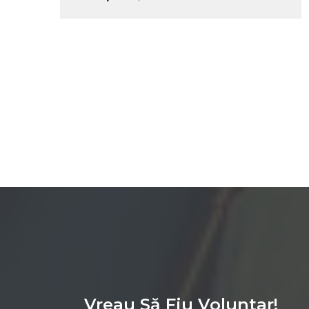
Vreau Să Fiu Voluntar!