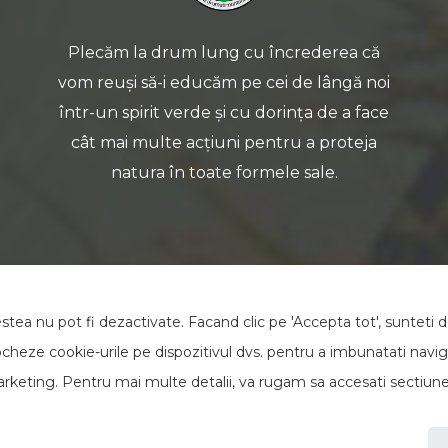
Plecăm la drum lung cu încrederea că
vom reuși să-i educăm pe cei de lângă noi
într-un spirit verde și cu dorința de a face
cât mai multe acțiuni pentru a proteja
natura în toate formele sale.
tea nu pot fi dezactivate. Facand clic pe 'Accepta tot', sunteti 
ocheze cookie-urile pe dispozitivul dvs. pentru a imbunatati navig
e marketing. Pentru mai multe detalii, va rugam sa accesati sectiun