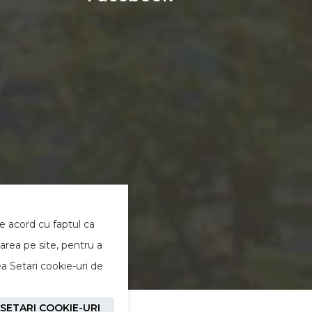
de acord cu faptul ca
area pe site, pentru a
ea Setari cookie-uri de
SETARI COOKIE-URI