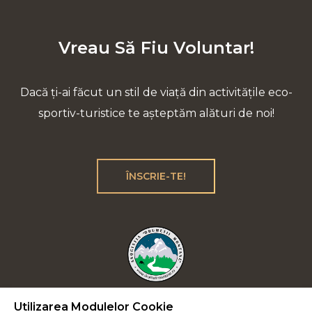
Vreau Să Fiu Voluntar!
Dacă ți-ai făcut un stil de viață din activitățile eco-
sportiv-turistice te așteptăm alături de noi!
ÎNSCRIE-TE!
Utilizarea Modulelor Cookie
Plecăm la drum lung cu încrederea că vom reuși