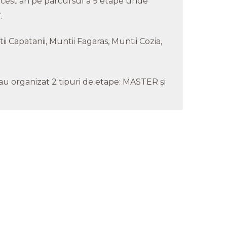
acest an pe parcursul a 9 etape unde
.
ii Capatanii, Muntii Fagaras, Muntii Cozia,
au organizat 2 tipuri de etape: MASTER și
rofeul Muntilor in perioada 25 -
7 Iulie 2025 - Plaiul Foii
Carnavalu
etapa I-