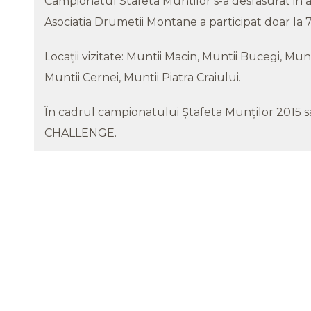
Campionatul Stafeta Muntilor s-a desfasurat in 
Asociatia Drumetii Montane a participat doar la 7
Locații vizitate: Muntii Macin, Muntii Bucegi, Munt
Muntii Cernei, Muntii Piatra Craiului.
În cadrul campionatului Ștafeta Munților 2015 s
CHALLENGE.
Primul Workshop intensiv
T
Mantrailing.ro – Misiunea
2
Prietenilor Canini, București, 4-6