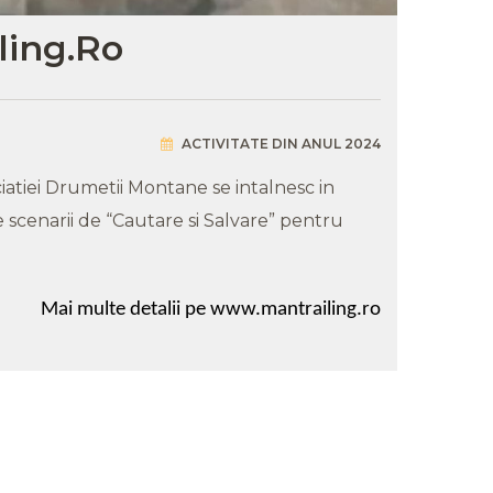
ling.ro
ACTIVITATE DIN ANUL 2024
iatiei Drumetii Montane se intalnesc in
 scenarii de “Cautare si Salvare” pentru
Mai
multe
detalii
pe www.mantrailing.ro
rofeul Muntilor in perioada 25 -
7 Iulie 2025 - Plaiul Foii
Carnavalu
etapa I-