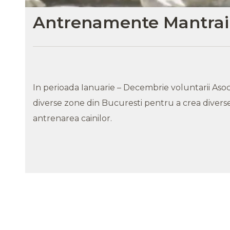
Antrenamente Mantrai
In perioada Ianuarie – Decembrie voluntarii Asoc
diverse zone din Bucuresti pentru a crea diverse
antrenarea cainilor.
Primul Workshop intensiv
T
Mantrailing.ro – Misiunea
2
Prietenilor Canini, București, 4-6
septembrie 2025