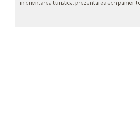
in orientarea turistica, prezentarea echipamentul
Primul Workshop intensiv
T
Mantrailing.ro – Misiunea
2
Prietenilor Canini, București, 4-6
septembrie 2025