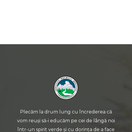
Plecăm la drum lung cu încrederea că
vom reuși să-i educăm pe cei de lângă noi
într-un spirit verde și cu dorința de a face